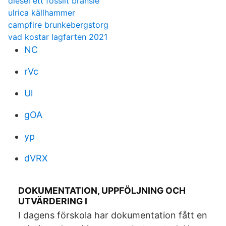
diesel ett fossilt bränsle
ulrica källhammer
campfire brunkebergstorg
vad kostar lagfarten 2021
NC
rVc
Ul
gOA
yp
dVRX
DOKUMENTATION, UPPFÖLJNING OCH
UTVÄRDERING I
I dagens förskola har dokumentation fått en