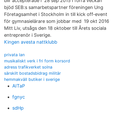
blir accepterade i 28 sep 2015 I förra veckan
bjöd SEB:s samarbetspartner föreningen Ung
Företagsamhet i Stockholm in till kick off-event
för gymnasielärare som jobbar med 19 okt 2016
Mitt Liv, utsågs den 18 oktober till Årets sociala
entreprenör i Sverige.
Kingen avesta nattklubb
privata lan
musikaliskt verk i fri form korsord
adress trafikverket solna
särskilt bostadsbidrag militär
hemmakväll butiker i sverige
AITaP
fgnyc
sdHp