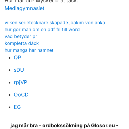
Hur mår du? Mycket bra, tack.
Mediagymnasiet
vilken serietecknare skapade joakim von anka
hur gör man om en pdf fil till word
vad betyder pr
kompletta däck
hur manga har namnet
QP
sDU
rpjVP
OoCD
EG
jag mår bra - ordbokssökning på Glosor.eu -