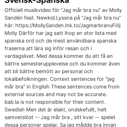
Svensk-Spanska
Officiell musikvideo för ”Jag mår bra nu” av Molly
Sandén feat. Newkid.Lyssna på ”Jag mår bra nu”
här: https://MollySanden.lnk.to/JagmarbranuFölj
Molly Därför har jag satt ihop en stor lista med
spanska ord och de mest användbara spanska
fraserna att lära sig inför resan och i
vardagslivet. Med dessa kommer du att få en
bättre semesterupplevelse och du kommer även
att bli bättre bemött av personal och
lokalbefolkningen. Context sentences for "jag
mår bra" in English These sentences come from
external sources and may not be accurate.
bab.la is not responsible for their content.
Swedish Men det är elakt, ondskefullt, helt
samvetslöst -- Jag mår bra , sitt kvar -- spelet
dessa personer spelar. Sa jag mådde bra innan