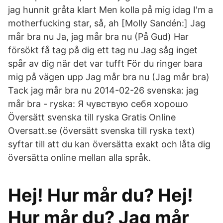
jag hunnit gråta klart Men kolla på mig idag I'm a
motherfucking star, så, ah [Molly Sandén:] Jag
mår bra nu Ja, jag mår bra nu (På Gud) Har
försökt få tag på dig ett tag nu Jag såg inget
spår av dig när det var tufft För du ringer bara
mig på vägen upp Jag mår bra nu (Jag mår bra)
Tack jag mår bra nu 2014-02-26 svenska: jag
mår bra - ryska: Я чувствую себя хорошо
Översätt svenska till ryska Gratis Online
Oversatt.se (översätt svenska till ryska text)
syftar till att du kan översätta exakt och låta dig
översätta online mellan alla språk.
Hej! Hur mår du? Hej!
Hur mår du? Jag mår